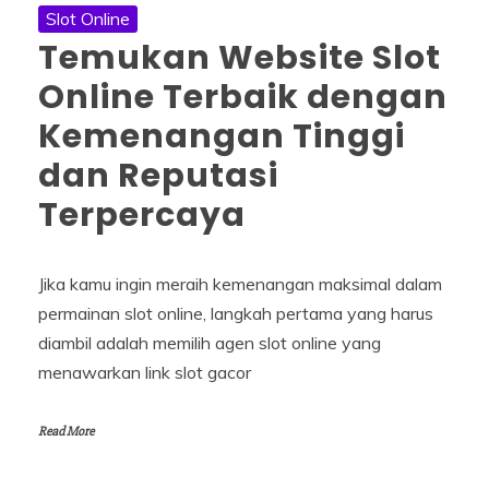
Slot Online
Temukan Website Slot
Online Terbaik dengan
Kemenangan Tinggi
dan Reputasi
Terpercaya
Jika kamu ingin meraih kemenangan maksimal dalam
permainan slot online, langkah pertama yang harus
diambil adalah memilih agen slot online yang
menawarkan link slot gacor
Read More