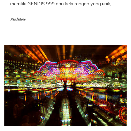
memiliki GENDIS 999 dan kekurangan yang unik,
Read More