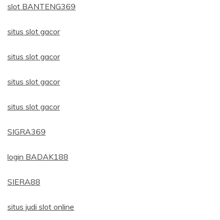
slot BANTENG369
situs slot gacor
situs slot gacor
situs slot gacor
situs slot gacor
SIGRA369
login BADAK188
SIERA88
situs judi slot online