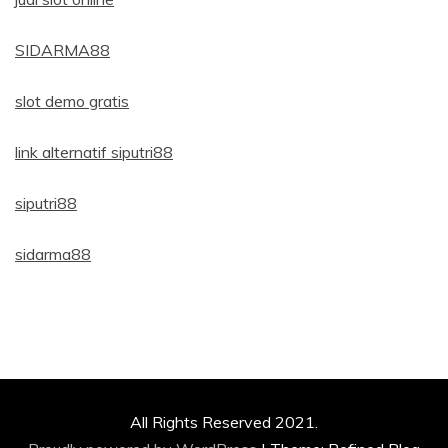
SIDARMA88
slot demo gratis
link alternatif siputri88
siputri88
sidarma88
All Rights Reserved 2021.