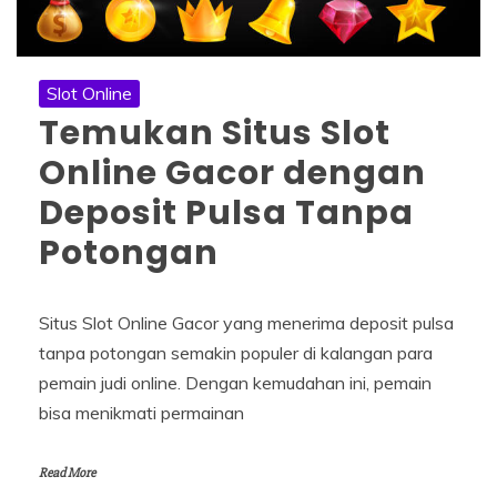
Slot Online
Temukan Situs Slot
Online Gacor dengan
Deposit Pulsa Tanpa
Potongan
Situs Slot Online Gacor yang menerima deposit pulsa
tanpa potongan semakin populer di kalangan para
pemain judi online. Dengan kemudahan ini, pemain
bisa menikmati permainan
Read More