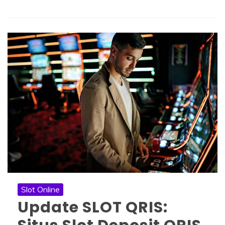
Slot Online
Update SLOT QRIS: