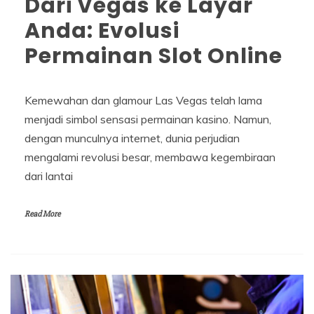
Dari Vegas ke Layar
Anda: Evolusi
Permainan Slot Online
Kemewahan dan glamour Las Vegas telah lama
menjadi simbol sensasi permainan kasino. Namun,
dengan munculnya internet, dunia perjudian
mengalami revolusi besar, membawa kegembiraan
dari lantai
Read More