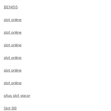
BENI55
slot online
slot online
slot online
slot online
slot online
slot online
situs slot gacor
Slot 88