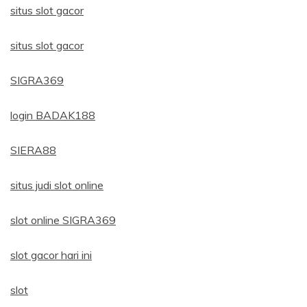
situs slot gacor
situs slot gacor
SIGRA369
login BADAK188
SIERA88
situs judi slot online
slot online SIGRA369
slot gacor hari ini
slot