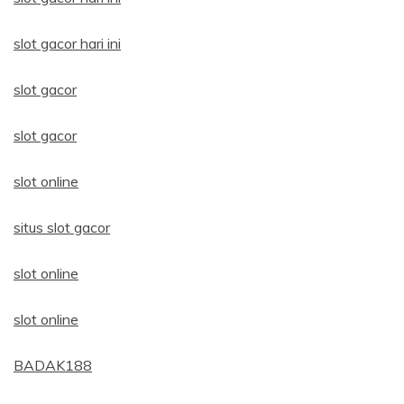
slot gacor hari ini
slot gacor
slot gacor
slot online
situs slot gacor
slot online
slot online
BADAK188