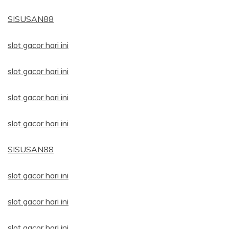
SISUSAN88
slot gacor hari ini
slot gacor hari ini
slot gacor hari ini
slot gacor hari ini
SISUSAN88
slot gacor hari ini
slot gacor hari ini
slot gacor hari ini