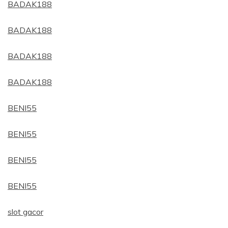
BADAK188
BADAK188
BADAK188
BADAK188
BENI55
BENI55
BENI55
BENI55
slot gacor