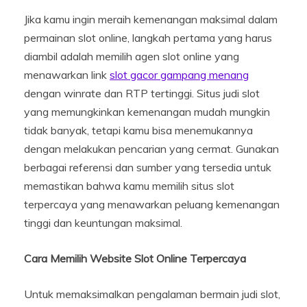
Jika kamu ingin meraih kemenangan maksimal dalam
permainan slot online, langkah pertama yang harus
diambil adalah memilih agen slot online yang
menawarkan link
slot gacor gampang menang
dengan winrate dan RTP tertinggi. Situs judi slot
yang memungkinkan kemenangan mudah mungkin
tidak banyak, tetapi kamu bisa menemukannya
dengan melakukan pencarian yang cermat. Gunakan
berbagai referensi dan sumber yang tersedia untuk
memastikan bahwa kamu memilih situs slot
terpercaya yang menawarkan peluang kemenangan
tinggi dan keuntungan maksimal.
Cara Memilih Website Slot Online Terpercaya
Untuk memaksimalkan pengalaman bermain judi slot,