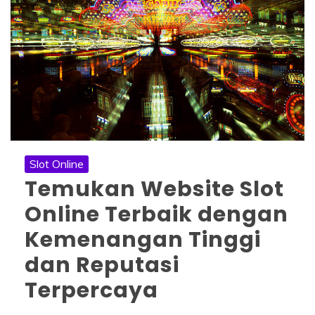
Slot Online
Temukan Website Slot
Online Terbaik dengan
Kemenangan Tinggi
dan Reputasi
Terpercaya