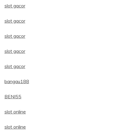
slot gacor
slot gacor
slot gacor
slot gacor
slot gacor
bangau188
BENI55
slot online
slot online