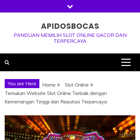
Skip
to
content
APIDOSBOCAS
PANDUAN MEMILIH SLOT ONLINE GACOR DAN
TERPERCAYA
You are Here
Home
Slot Online
Temukan Website Slot Online Terbaik dengan
Kemenangan Tinggi dan Reputasi Terpercaya