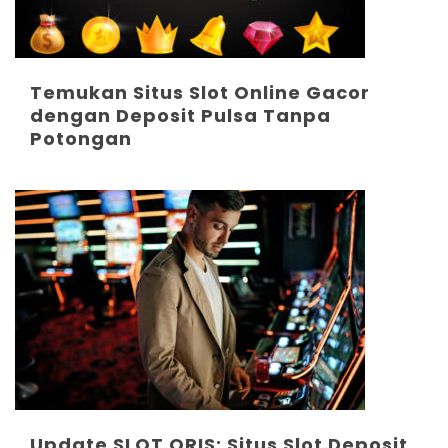
Temukan Situs Slot Online Gacor
dengan Deposit Pulsa Tanpa
Potongan
Update SLOT QRIS: Situs Slot Deposit