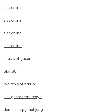
slot online
slot online
slot online
slot online
situs slot gacor
Slot 88
live rtp slot hari ini
slot gacor terpercaya
demo slot pg mahjong