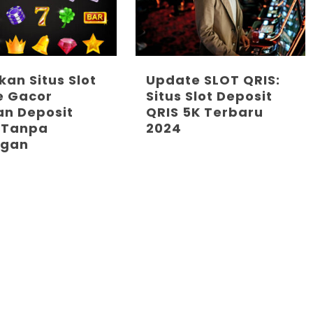
an Situs Slot
Update SLOT QRIS:
e Gacor
Situs Slot Deposit
n Deposit
QRIS 5K Terbaru
 Tanpa
2024
ngan